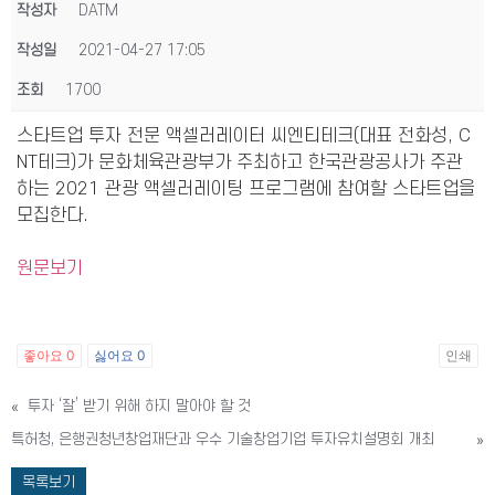
작성자
DATM
작성일
2021-04-27 17:05
조회
1700
스타트업 투자 전문 액셀러레이터 씨엔티테크(대표 전화성, C
NT테크)가 문화체육관광부가 주최하고 한국관광공사가 주관
하는 2021 관광 액셀러레이팅 프로그램에 참여할 스타트업을
모집한다.
원문보기
좋아요
0
싫어요
0
인쇄
«
투자 ‘잘’ 받기 위해 하지 말아야 할 것
특허청, 은행권청년창업재단과 우수 기술창업기업 투자유치설명회 개최
»
목록보기