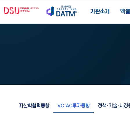
기관소개
엑셀
지산학협력동향
VC·AC투자동향
정책·기술·시장