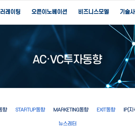
러레이팅
오픈이노베이션
비즈니스모델
기술사
동향
STARTUP동향
MARKETING동향
EXIT동향
IP(
뉴스레터