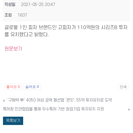
작성일
2021-05-25 20:47
조회
1607
글로벌 1인 피자 브랜드인 고피자가 110억원의 시리즈B 투자
를 유치했다고 밝혔다.
원문보기
좋아요
0
싫어요
0
인쇄
«
'구매력 甲' 4050 여성 공략 패션앱 ’퀸잇’, 55억 투자유치로 도약
특허청 민관협업을 통해 우수특허 기반 창업기업 투자유치 지원
»
목록보기