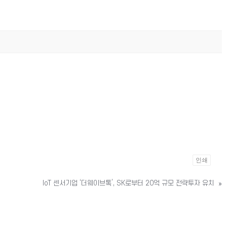
인쇄
IoT 센서기업 ‘더웨이브톡’, SK로부터 20억 규모 전략투자 유치
»