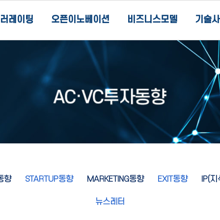
러레이팅
오픈이노베이션
비즈니스모델
기술사
동향
STARTUP동향
MARKETING동향
EXIT동향
IP(
뉴스레터