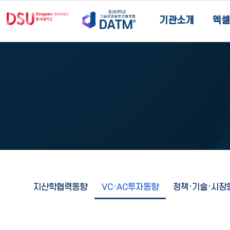
기관소개
엑셀
지산학협력동향
VC·AC투자동향
정책·기술·시장