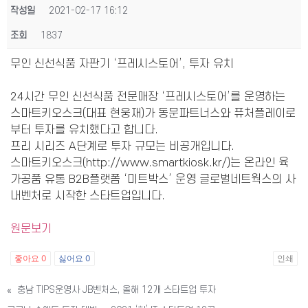
작성일
2021-02-17 16:12
조회
1837
무인 신선식품 자판기 ‘프레시스토어’, 투자 유치
24시간 무인 신선식품 전문매장 ‘프레시스토어’를 운영하는
스마트키오스크(대표 현웅재)가 동문파트너스와 퓨처플레이로
부터 투자를 유치했다고 합니다.
프리 시리즈 A단계로 투자 규모는 비공개입니다.
스마트키오스크(http://www.smartkiosk.kr/)는 온라인 육
가공품 유통 B2B플랫폼 ‘미트박스’ 운영 글로벌네트웍스의 사
내벤처로 시작한 스타트업입니다.
원문보기
좋아요
0
싫어요
0
인쇄
«
충남 TIPS운영사 JB벤처스, 올해 12개 스타트업 투자