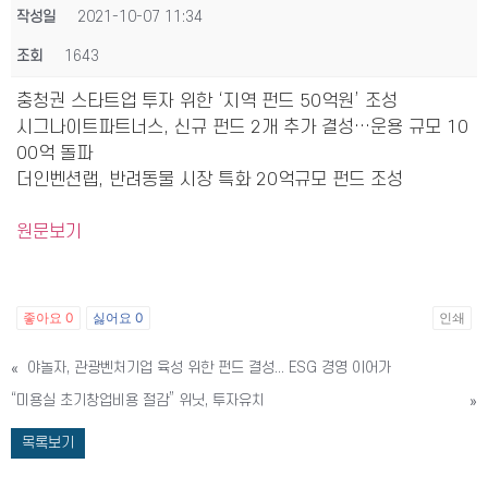
작성일
2021-10-07 11:34
조회
1643
충청권 스타트업 투자 위한 ‘지역 펀드 50억원’ 조성
시그나이트파트너스, 신규 펀드 2개 추가 결성…운용 규모 10
00억 돌파
더인벤션랩, 반려동물 시장 특화 20억규모 펀드 조성
원문보기
좋아요
0
싫어요
0
인쇄
«
야놀자, 관광벤처기업 육성 위한 펀드 결성... ESG 경영 이어가
“미용실 초기창업비용 절감” 위닛, 투자유치
»
목록보기