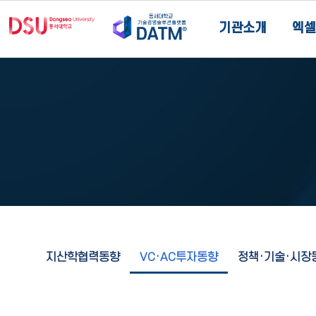
기관소개
엑셀
지산학협력동향
VC·AC투자동향
정책·기술·시장