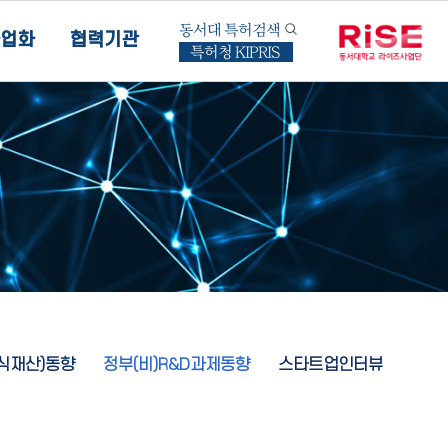
동서대 특허검색
업화
협력기관
특허청 KIPRIS
지식재산)동향
정부(비)R&D과제동향
스타트업인터뷰