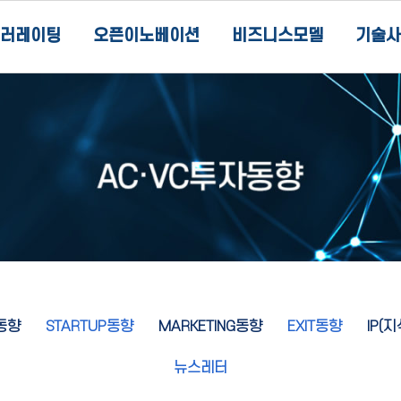
러레이팅
오픈이노베이션
비즈니스모델
기술사
동향
STARTUP동향
MARKETING동향
EXIT동향
IP(
뉴스레터