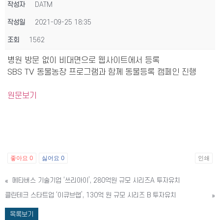
작성자
DATM
작성일
2021-09-25 18:35
조회
1562
병원 방문 없이 비대면으로 웹사이트에서 등록
SBS TV 동물농장 프로그램과 함께 동물등록 캠페인 진행
원문보기
좋아요
0
싫어요
0
인쇄
«
메타버스 기술기업 ‘쓰리아이’, 280억원 규모 시리즈A 투자유치
클린테크 스타트업 ‘이큐브랩’, 130억 원 규모 시리즈 B 투자유치
»
목록보기