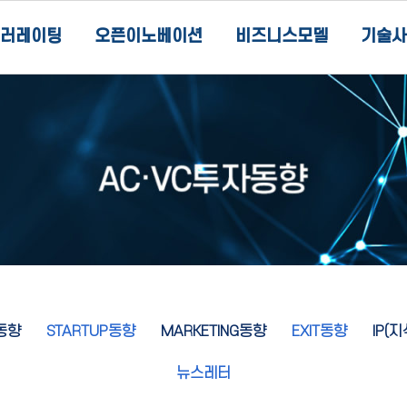
러레이팅
오픈이노베이션
비즈니스모델
기술사
동향
STARTUP동향
MARKETING동향
EXIT동향
IP(
뉴스레터