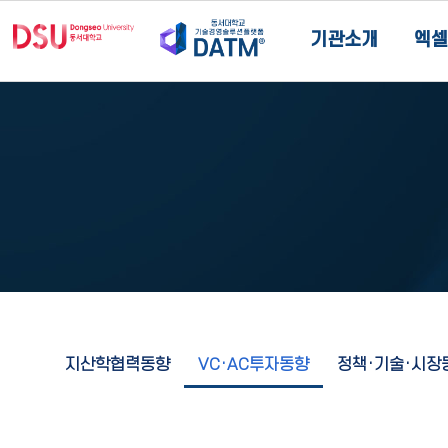
기관소개
엑셀
지산학협력동향
VC·AC투자동향
정책·기술·시장