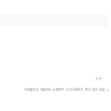
인쇄
가상발전소 개발하는 소셜벤처 식스티헤르츠, 투자 유치 성공
»