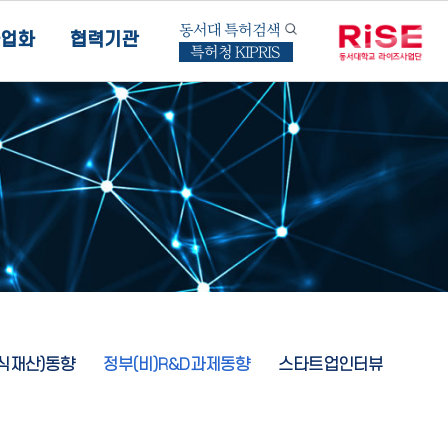
동서대 특허검색
업화
협력기관
특허청 KIPRIS
지식재산)동향
정부(비)R&D과제동향
스타트업인터뷰