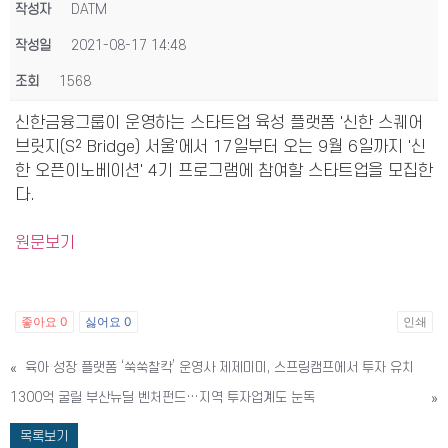
작성자
DATM
작성일
2021-08-17 14:48
조회
1568
신한금융그룹이 운영하는 스타트업 육성 플랫폼 '신한 스퀘어
브릿지(S² Bridge) 서울'에서 17일부터 오는 9월 6일까지 '신
한 오픈이노베이션' 4기 프로그램에 참여할 스타트업을 모집한
다.
원문보기
좋아요
0
싫어요
0
인쇄
«
육아 성장 플랫폼 ‘쑥쑥찰칵’ 운영사 제제미미, 스프링캠프에서 투자 유치
1300억 굴릴 부산뉴딜 벤처펀드…지역 투자업계도 눈독
»
목록보기