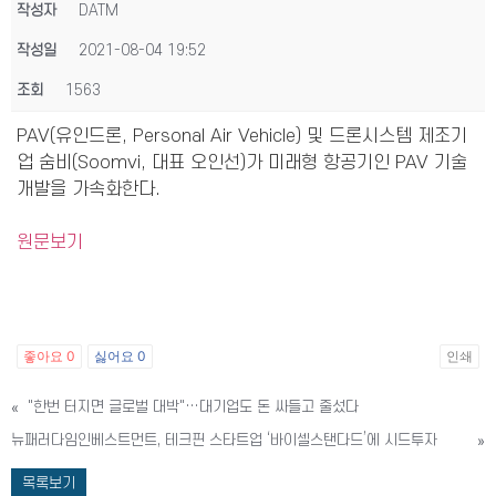
작성자
DATM
작성일
2021-08-04 19:52
조회
1563
PAV(유인드론, Personal Air Vehicle) 및 드론시스템 제조기
업 숨비(Soomvi, 대표 오인선)가 미래형 항공기인 PAV 기술
개발을 가속화한다.
원문보기
좋아요
0
싫어요
0
인쇄
«
"한번 터지면 글로벌 대박"…대기업도 돈 싸들고 줄섰다
뉴패러다임인베스트먼트, 테크핀 스타트업 ‘바이셀스탠다드’에 시드투자
»
목록보기