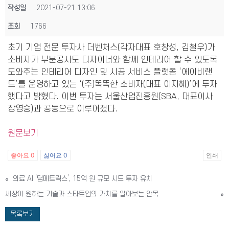
작성일
2021-07-21 13:06
조회
1766
초기 기업 전문 투자사 더벤처스(각자대표 호창성, 김철우)가
소비자가 부분공사도 디자이너와 함께 인테리어 할 수 있도록
도와주는 인테리어 디자인 및 시공 서비스 플랫폼 ‘에이비랜
드’를 운영하고 있는 ‘(주)똑똑한 소비자(대표 이지혜)’에 투자
했다고 밝혔다. 이번 투자는 서울산업진흥원(SBA, 대표이사
장영승)과 공동으로 이루어졌다.
원문보기
좋아요
0
싫어요
0
인쇄
«
의료 AI ‘딥메트릭스’, 15억 원 규모 시드 투자 유치
세상이 원하는 기술과 스타트업의 가치를 알아보는 안목
»
목록보기