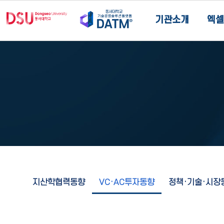
기관소개
엑셀
지산학협력동향
VC·AC투자동향
정책·기술·시장