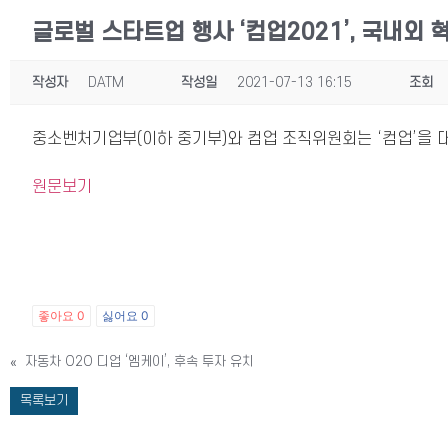
글로벌 스타트업 행사 ‘컴업2021’, 국내외 
작성자
DATM
작성일
2021-07-13 16:15
조회
중소벤처기업부(이하 중기부)와 컴업 조직위원회는 ‘컴업’을 대표
원문보기
좋아요
0
싫어요
0
«
자동차 O2O 디업 ‘엠케이’, 후속 투자 유치
목록보기