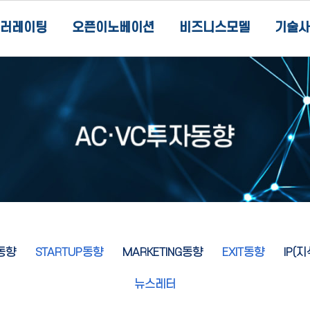
러레이팅
오픈이노베이션
비즈니스모델
기술사
동향
STARTUP동향
MARKETING동향
EXIT동향
IP(
뉴스레터