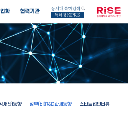
동서대 특허검색
업화
협력기관
특허청 KIPRIS
지식재산)동향
정부(비)R&D과제동향
스타트업인터뷰