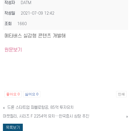
작성자
DATM
작성일
2021-07-09 12:42
조회
1660
메타버스 실감형 콘텐츠 개발해
원문보기
좋아요
0
싫어요
0
인쇄
«
드론 스타트업 파블로항공, 85억 투자유치
마켓컬리, 시리즈 F 2254억 유치…한국증시 상장 추진
»
목록보기