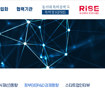
동서대 특허검색
업화
협력기관
특허청 KIPRIS
지식재산)동향
정부(비)R&D과제동향
스타트업인터뷰