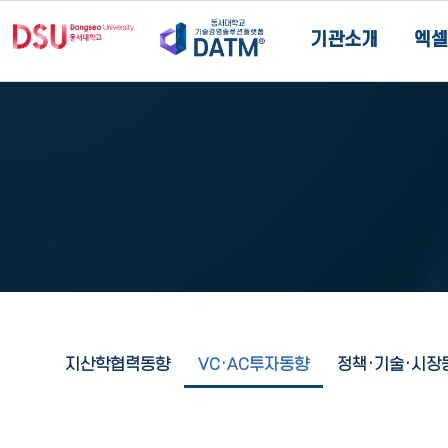
기관소개
엑셀
지산학협력동향
VC·AC투자동향
정책·기술·시장