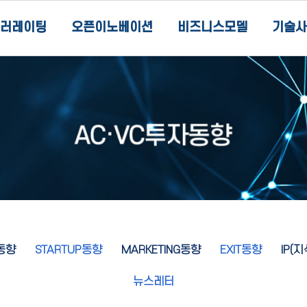
러레이팅
오픈이노베이션
비즈니스모델
기술사
동향
STARTUP동향
MARKETING동향
EXIT동향
IP(
뉴스레터