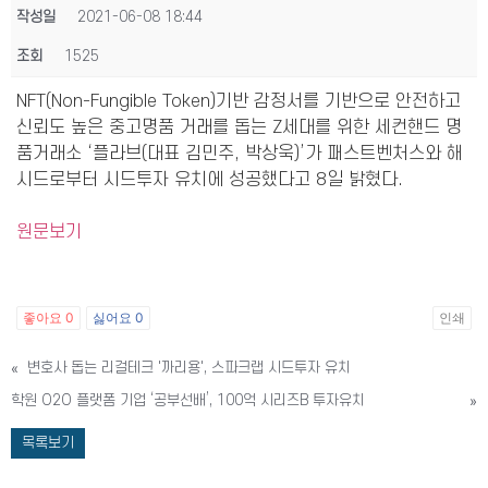
작성일
2021-06-08 18:44
조회
1525
NFT(Non-Fungible Token)기반 감정서를 기반으로 안전하고
신뢰도 높은 중고명품 거래를 돕는 Z세대를 위한 세컨핸드 명
품거래소 ‘플라브(대표 김민주, 박상욱)’가 패스트벤처스와 해
시드로부터 시드투자 유치에 성공했다고 8일 밝혔다.
원문보기
좋아요
0
싫어요
0
인쇄
«
변호사 돕는 리걸테크 '까리용', 스파크랩 시드투자 유치
학원 O2O 플랫폼 기업 ‘공부선배’, 100억 시리즈B 투자유치
»
목록보기