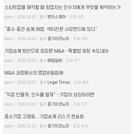
스타트업을 매각할 때 창업자는 인수자에게 무엇을 확약하는가
벤처스퀘어
datm
|
2026.04.28
|
출처
|
조회 427
“중소·중견 승계 해법, 섹터전문 사모펀드에 있다”
중기이코노미
datm
|
2026.04.09
|
출처
|
조회 433
가업승계 방안으로 떠오른 M&A…특별법 제정 속도내야
매일일보
datm
|
2026.03.23
|
출처
|
조회 477
M&A 과정에서의 영업비밀침해
Legal Times
datm
|
2026.03.05
|
출처
|
조회 459
“직접 만들까, 인수를 할까”…기업이 성장하려면
중기이코노미
datm
|
2026.02.20
|
출처
|
조회 477
중소기업 고령화...가업승계 리스크 현실화
중기이코노미
datm
|
2026.02.20
|
출처
|
조회 479