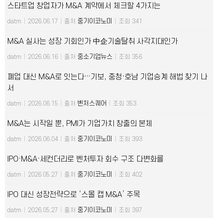
스타트업 창업자가 M&A 계약에서 체크할 4가지는
중기이코노미
datm
|
2026.06.17
|
출처
|
조회 341
M&A 실사는 성장 기회인가 中企기술탈취 사각지대인가
중소기업뉴스
datm
|
2026.06.16
|
출처
|
조회 356
폐업 대신 M&A로 잇는다…기보, 충청·호남 기업승계 해법 찾기 나
서
벤처스퀘어
datm
|
2026.06.15
|
출처
|
조회 353
M&A는 시작일 뿐, PMI가 기업가치 창출의 본체
중기이코노미
datm
|
2026.06.04
|
출처
|
조회 393
IPO·M&A·세컨더리로 벤처투자 회수 구조 다변화를
중기이코노미
datm
|
2026.05.27
|
출처
|
조회 402
IPO 대신 성장전략으로 ‘스몰 캡 M&A’ 주목
중기이코노미
datm
|
2026.05.27
|
출처
|
조회 397