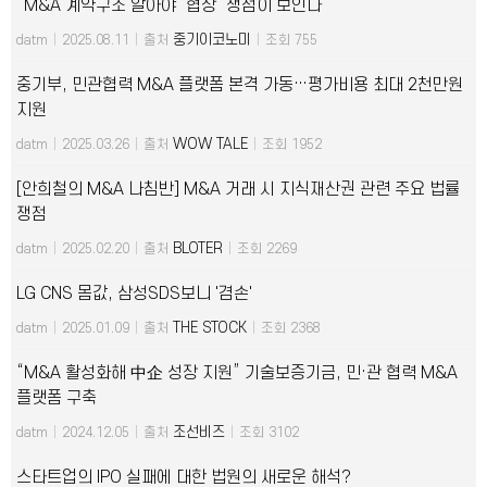
“M&A 계약구조 알아야 ‘협상’ 쟁점이 보인다”
중기이코노미
datm
|
2025.08.11
|
출처
|
조회 755
중기부, 민관협력 M&A 플랫폼 본격 가동…평가비용 최대 2천만원
지원
WOW TALE
datm
|
2025.03.26
|
출처
|
조회 1952
[안희철의 M&A 나침반] M&A 거래 시 지식재산권 관련 주요 법률
쟁점
BLOTER
datm
|
2025.02.20
|
출처
|
조회 2269
LG CNS 몸값, 삼성SDS보니 '겸손'
THE STOCK
datm
|
2025.01.09
|
출처
|
조회 2368
“M&A 활성화해 中企 성장 지원” 기술보증기금, 민·관 협력 M&A
플랫폼 구축
조선비즈
datm
|
2024.12.05
|
출처
|
조회 3102
스타트업의 IPO 실패에 대한 법원의 새로운 해석?