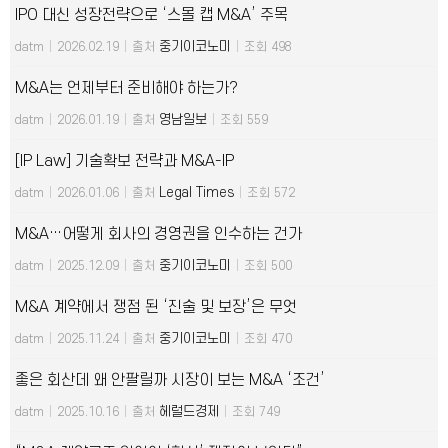
IPO 대신 성장전략으로 ‘스몰 캡 M&A’ 주목
중기이코노미
datm
|
2026.02.19
|
출처
|
조회 498
M&A는 언제부터 준비해야 하는가?
영남일보
datm
|
2026.01.19
|
출처
|
조회 559
[IP Law] 기술확보 전략과 M&A-IP
Legal Times
datm
|
2026.01.06
|
출처
|
조회 572
M&A…어떻게 회사의 경영권을 인수하는 건가
중기이코노미
datm
|
2025.12.09
|
출처
|
조회 500
M&A 계약에서 쟁점 된 ‘진술 및 보장’은 무엇
중기이코노미
datm
|
2025.11.24
|
출처
|
조회 470
좋은 회산데 왜 안팔릴까 시장이 보는 M&A ‘조건’
헤럴드경제
datm
|
2025.10.16
|
출처
|
조회 749