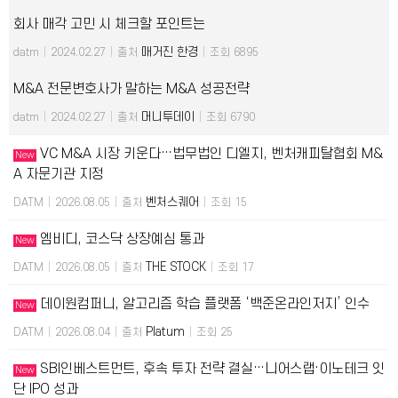
회사 매각 고민 시 체크할 포인트는
매거진 한경
datm
|
2024.02.27
|
출처
|
조회 6895
M&A 전문변호사가 말하는 M&A 성공전략
머니투데이
datm
|
2024.02.27
|
출처
|
조회 6790
VC M&A 시장 키운다…법무법인 디엘지, 벤처캐피탈협회 M&
New
A 자문기관 지정
벤처스퀘어
DATM
|
2026.08.05
|
출처
|
조회 15
엠비디, 코스닥 상장예심 통과
New
THE STOCK
DATM
|
2026.08.05
|
출처
|
조회 17
데이원컴퍼니, 알고리즘 학습 플랫폼 ‘백준온라인저지’ 인수
New
Platum
DATM
|
2026.08.04
|
출처
|
조회 25
SBI인베스트먼트, 후속 투자 전략 결실…니어스랩·이노테크 잇
New
단 IPO 성과