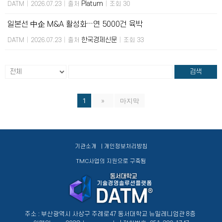
Platum
DATM
|
2026.07.23
|
출처
|
조회 30
일본선 中企 M&A 활성화…연 5000건 육박
한국경제신문
DATM
|
2026.07.23
|
출처
|
조회 33
검색
1
»
마지막
기관소개
| 개인정보처리방침
TMC사업의 지원으로 구축됨
주소 : 부산광역시 사상구 주례로47 동서대학교 뉴밀레니엄관 8층