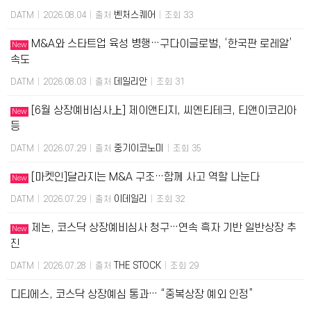
벤처스퀘어
DATM
|
2026.08.04
|
출처
|
조회 33
M&A와 스타트업 육성 병행…구다이글로벌, ‘한국판 로레알’
New
속도
데일리안
DATM
|
2026.08.03
|
출처
|
조회 31
[6월 상장예비심사上] 제이앤티지, 씨엔티테크, 티앤이코리아
New
등
중기이코노미
DATM
|
2026.07.29
|
출처
|
조회 35
[마켓인]달라지는 M&A 구조…함께 사고 역할 나눈다
New
이데일리
DATM
|
2026.07.29
|
출처
|
조회 32
제논, 코스닥 상장예비심사 청구…연속 흑자 기반 일반상장 추
New
진
THE STOCK
DATM
|
2026.07.28
|
출처
|
조회 29
디티에스, 코스닥 상장예심 통과… “중복상장 예외 인정”