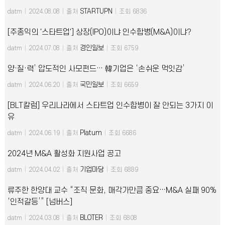
STARTUPN
datm
|
2024.08.08
|
출처
|
조회 6836
[주종익의 '스타트업'] 상장(IPO)이냐 인수합병(M&A)이냐?
경인일보
datm
|
2024.07.08
|
출처
|
조회 6759
양·질·력’ 압도적인 사모펀드… 韓기업은 ‘손쉬운 먹잇감’
국민일보
datm
|
2024.06.20
|
출처
|
조회 6659
[BLT칼럼] 우리나라에서 스타트업 인수합병이 잘 안되는 3가지 이
유
Platum
datm
|
2024.06.19
|
출처
|
조회 6686
2024년 M&A 활성화 지원사업 공고
기업마당
datm
|
2024.04.02
|
출처
|
조회 6889
류주한 한양대 교수 “조직 문화, 매각가만큼 중요…M&A 실패 90%
‘인적갈등’” [넘버스]
BLOTER
datm
|
2024.03.08
|
출처
|
조회 6808