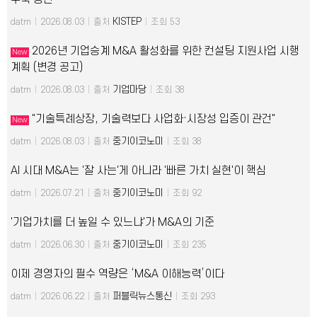
KISTEP
datm
|
2026.08.03
|
출처
|
조회 53
2026년 기업승계 M&A 활성화를 위한 컨설팅 지원사업 시행
New
계획 (변경 공고)
기업마당
datm
|
2026.08.03
|
출처
|
조회 38
"기술특례상장, 기술력보다 사업화·시장성 입증이 관건"
New
중기이코노미
datm
|
2026.08.03
|
출처
|
조회 38
AI 시대 M&A는 '잘 사는'게 아니라 '빠른 가치 실현'이 핵심
중기이코노미
datm
|
2026.07.21
|
출처
|
조회 92
'기업가치를 더 높일 수 있느냐'가 M&A의 기준
중기이코노미
datm
|
2026.06.30
|
출처
|
조회 235
이제 경영자의 필수 역량은 ‘M&A 이해능력’이다
퍼블릭뉴스통신
datm
|
2026.06.22
|
출처
|
조회 293