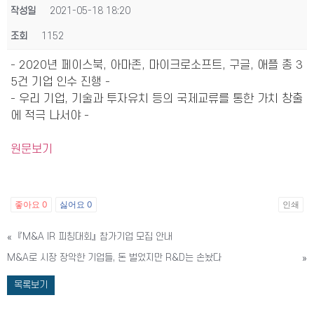
작성일
2021-05-18 18:20
조회
1152
- 2020년 페이스북, 아마존, 마이크로소프트, 구글, 애플 총 3
5건 기업 인수 진행 -
- 우리 기업, 기술과 투자유치 등의 국제교류를 통한 가치 창출
에 적극 나서야 -
원문보기
좋아요
0
싫어요
0
인쇄
«
『M&A IR 피칭대회』 참가기업 모집 안내
M&A로 시장 장악한 기업들, 돈 벌었지만 R&D는 손놨다
»
목록보기