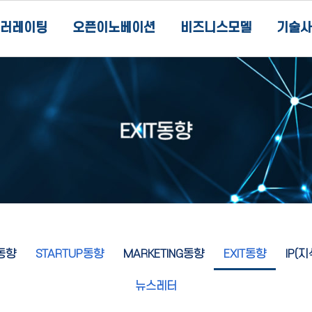
러레이팅
오픈이노베이션
비즈니스모델
기술사
동향
STARTUP동향
MARKETING동향
EXIT동향
IP(
뉴스레터