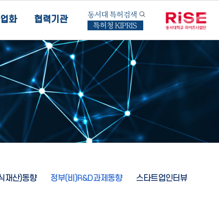
동서대 특허검색
업화
협력기관
특허청 KIPRIS
지식재산)동향
정부(비)R&D과제동향
스타트업인터뷰