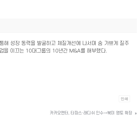
 통해 성장 동력을 발굴하고 체질개선에 나서며 숨 가쁘게 질주
업을 이끄는 10대그룹의 10년간 M&A를 해부했다.
인쇄
카카오엔터, 타파스·래디쉬 인수→북미 영토 확장
»