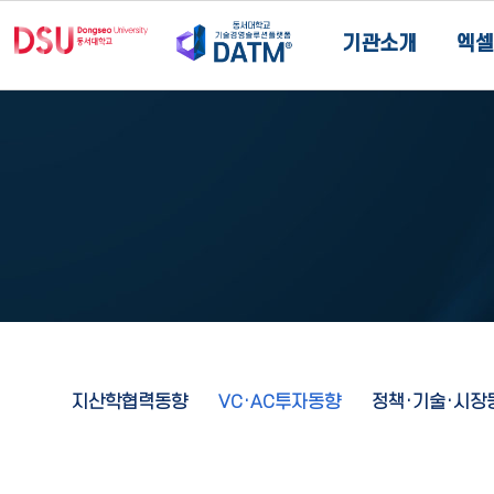
기관소개
엑셀
지산학협력동향
VC·AC투자동향
정책·기술·시장