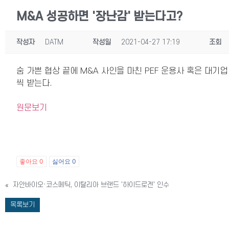
M&A 성공하면 '장난감' 받는다고?
작성자
DATM
작성일
2021-04-27 17:19
조회
숨 가쁜 협상 끝에 M&A 사인을 마친 PEF 운용사 혹은 대기업 임
씩 받는다.
원문보기
좋아요
0
싫어요
0
«
자안바이오·코스메틱, 이탈리아 브랜드 '하이드로겐' 인수
목록보기