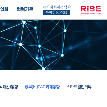
동서대 특허검색
업화
협력기관
특허청 KIPRIS
지식재산)동향
정부(비)R&D과제동향
스타트업인터뷰