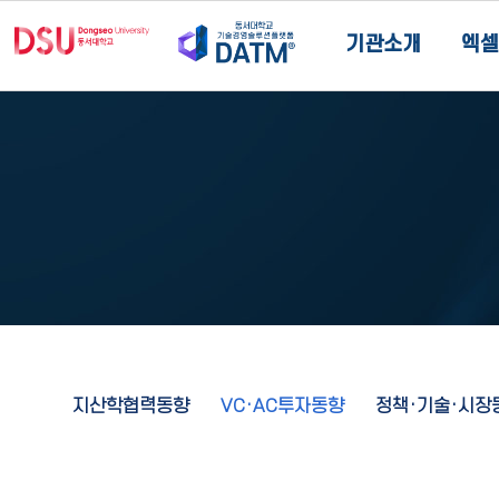
기관소개
엑셀
지산학협력동향
VC·AC투자동향
정책·기술·시장