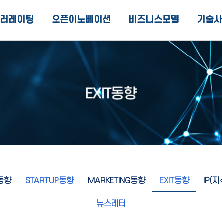
러레이팅
오픈이노베이션
비즈니스모델
기술사
동향
STARTUP동향
MARKETING동향
EXIT동향
IP(
뉴스레터