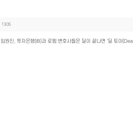
1305
원진, 투자은행(IB)과 로펌 변호사들은 딜이 끝나면 '딜 토이(Deal t