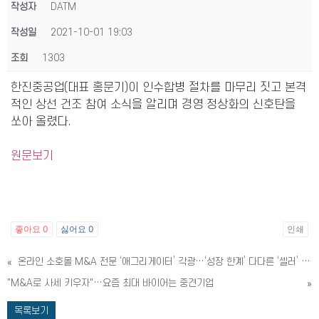
작성자
DATM
작성일
2021-10-01 19:03
조회
1303
한진중공업(대표 홍문기)이 인수합병 절차를 마무리 짓고 본격
적인 상선 건조 참여 소식을 알리며 경영 정상화의 신호탄을
쏘아 올렸다.
원문보기
좋아요
0
싫어요
0
인쇄
«
온라인 소호몰 M&A 전문 ‘애그리게이터’ 각광…‘성장 한계’ 다다른 ‘셀러’ 인수해 점프 업
"M&A로 사세 키우자"…요즘 최대 바이어는 중견기업
»
목록보기