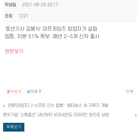
작성일
2021-09-29 20:17
조회
1221
'중년기사 김봉식' 마프게임즈 창업자가 설립
넵튠, 지분 51% 확보..매년 2~3개 신작 출시
원문보기
좋아요
0
싫어요
0
인쇄
«
한류닷컴(주) J-소프트 인수 합병…메타버스 속 크루즈 개발
벤처기업 ‘스톡옵션’ 내년부터 비과세한도 5000만 원으로 상향
»
목록보기