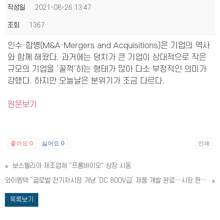
작성일
2021-08-26 13:47
조회
1367
인수·합병(M&A·Mergers and Acquisitions)은 기업의 역사
와 함께 해왔다. 과거에는 덩치가 큰 기업이 상대적으로 작은
규모의 기업을 ‘꿀꺽’하는 형태가 많아 다소 부정적인 의미가
강했다. 하지만 오늘날은 분위기가 조금 다르다.
원문보기
좋아요
0
싫어요
0
인쇄
«
보스웰리아 제조업체 "프롬바이오" 상장 시동
와이엠텍 “글로벌 전기차시장 겨냥 ‘DC 800V급’ 제품 개발 완료…시장 판도 바꿀 것”
»
목록보기