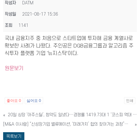
작성자
DATM
작성일
2021-08-17 15:36
조회
1141
국내 금융지주 중 처음으로 스타트업에 투자해 금융 계열사로
확보한 사례가 나왔다. 주인공은 DGB금융그룹과 알고리즘 주
식투자 플랫폼 기업 '뉴지스탁'이다.
원문보기
좋아요
0
싫어요
0
인쇄
«
20일 상장 ‘아주스틸’, 청약도 일냈다…경쟁률 1419.73대 1 ‘코스피 역대 최고’
[M&A 이사람] “신성장기업 밸류에이션, ‘미래가치’ 합의 찾아가는 과정”…김이동 삼정KPMG M&A센터장
»
목록보기