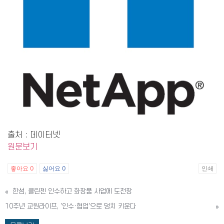
출처 : 데이터넷
원문보기
좋아요
0
싫어요
0
인쇄
«
한섬, 클린젠 인수하고 화장품 사업에 도전장
10주년 교원라이프, '인수·협업'으로 덩치 키운다
»