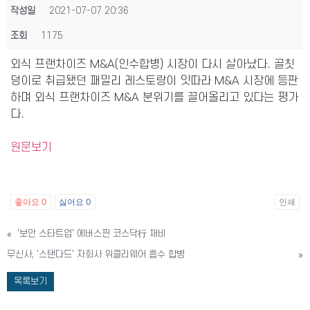
작성일
2021-07-07 20:36
조회
1175
외식 프랜차이즈 M&A(인수합병) 시장이 다시 살아났다. 골칫
덩이로 취급됐던 패밀리 레스토랑이 잇따라 M&A 시장에 등판
하며 외식 프랜차이즈 M&A 분위기를 끌어올리고 있다는 평가
다.
원문보기
좋아요
0
싫어요
0
인쇄
«
'보안 스타트업' 에버스핀 코스닥行 채비
무신사, '스탠다드' 자회사 위클리웨어 흡수 합병
»
목록보기