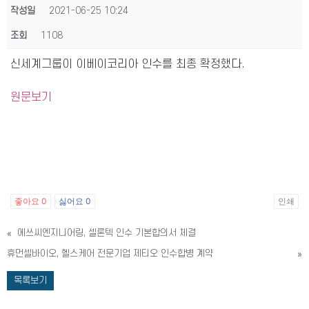
작성일
2021-06-25 10:24
조회
1108
신세계그룹이 이베이코리아 인수를 최종 확정했다.
원문보기
좋아요
0
싫어요
0
인쇄
«
에쓰씨엔지니어링, 셀론텍 인수 기본합의서 체결
휴먼셀바이오, 헬스케어 전문기업 제티오 인수합병 계약
»
목록보기