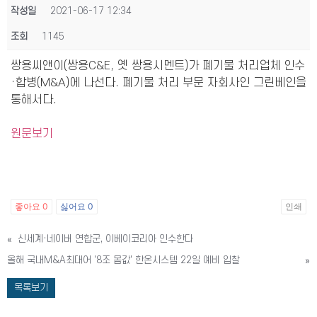
작성일
2021-06-17 12:34
조회
1145
쌍용씨앤이(쌍용C&E, 옛 쌍용시멘트)가 폐기물 처리업체 인수
·합병(M&A)에 나선다. 폐기물 처리 부문 자회사인 그린베인을
통해서다.
원문보기
좋아요
0
싫어요
0
인쇄
«
신세계·네이버 연합군, 이베이코리아 인수한다
올해 국내M&A최대어 '8조 몸값' 한온시스템 22일 예비 입찰
»
목록보기