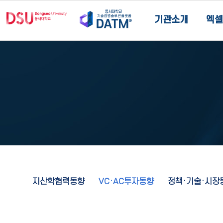
기관소개
엑셀
지산학협력동향
VC·AC투자동향
정책·기술·시장