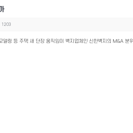
까
1203
리모델링 등 주택 새 단장 움직임이 벽지업체인 신한벽지의 M&A 분