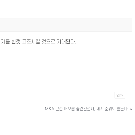
위기를 한껏 고조시킬 것으로 기대된다.
인쇄
M&A 큰손 떠오른 중견건설사, 재계 순위도 흔든다
»