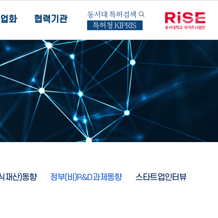
동서대 특허검색
업화
협력기관
특허청 KIPRIS
지식재산)동향
정부(비)R&D과제동향
스타트업인터뷰