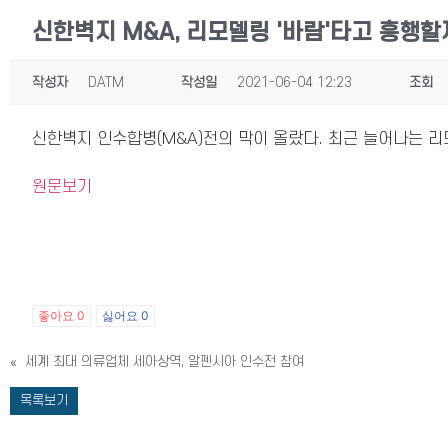
신한벽지 M&A, 리모델링 '바람'타고 흥행할
작성자
DATM
작성일
2021-06-04 12:23
조회
신한벽지 인수합병(M&A)전의 막이 올랐다. 최근 늘어나는 
원문보기
좋아요
0
싫어요
0
«
세계 최대 의류업체 세아상역, 알펜시아 인수전 참여
목록보기