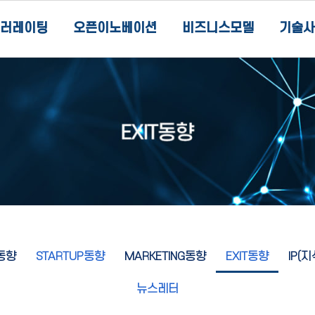
러레이팅
오픈이노베이션
비즈니스모델
기술사
동향
STARTUP동향
MARKETING동향
EXIT동향
IP(
뉴스레터