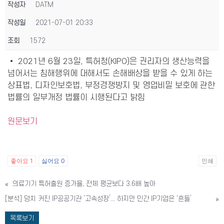
작성자
DATM
작성일
2021-07-01 20:33
조회
1572
• 2021년 6월 23일, 특허청(KIPO)은 권리자의 생산능력을
넘어서는 침해행위에 대해서도 손해배상을 받을 수 있게 하는
상표법, 디자인보호법, 부정경쟁방지 및 영업비밀 보호에 관한
법률의 일부개정 법률이 시행된다고 밝힘
원문보기
좋아요
1
싫어요
0
인쇄
«
의료기기 특허출원 증가율, 전체 평균보다 3.6배 높아
[분석] 덩치 커진 IP공공기관 ‘고속성장’... 하지만 민간 IP기업은 ‘흔들’
»
목록보기