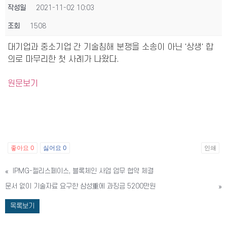
작성일
2021-11-02 10:03
조회
1508
대기업과 중소기업 간 기술침해 분쟁을 소송이 아닌 '상생' 합
의로 마무리한 첫 사례가 나왔다.
원문보기
좋아요
0
싫어요
0
인쇄
«
IPMG-젤리스페이스, 블록체인 사업 업무 협약 체결
문서 없이 기술자료 요구한 삼성重에 과징금 5200만원
»
목록보기