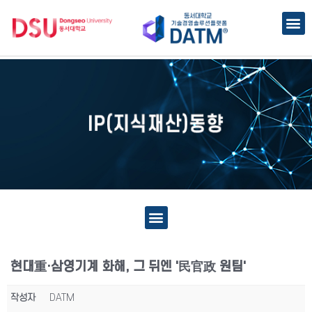
현대重·삼영기계 화해, 그 뒤엔 '民官政 원팀'
작성자
DATM