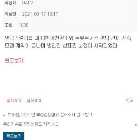
작성자
DATM
작성일
2021-09-17 16:17
조회
1635
영탁막걸리를 제조한 예천양조와 트롯트가수 영탁 간에 전속
모델 계약이 끝나며 별안간 상표권 분쟁이 시작되었다.
원문보기
좋아요
0
싫어요
0
인쇄
«
특허청, 2021년 부정경쟁행위 실태조사 결과 발표
특허기술로 주말농장도 집콕 시대
»
목록보기