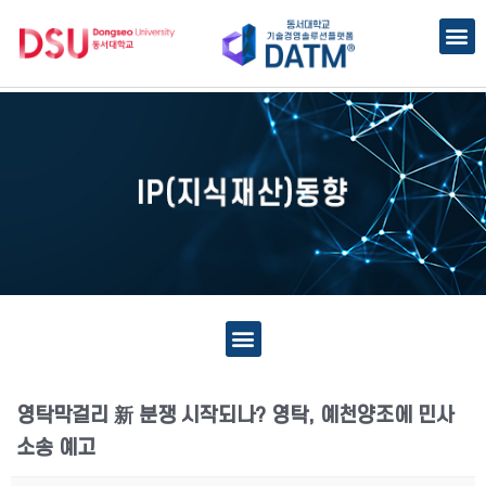
영탁막걸리 新 분쟁 시작되나? 영탁, 예천양조에 민사
소송 예고