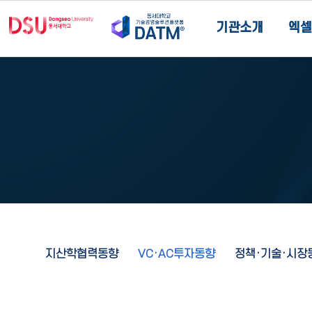
기관소개
엑셀
지산학협력동향
VC·AC투자동향
정책·기술·시장