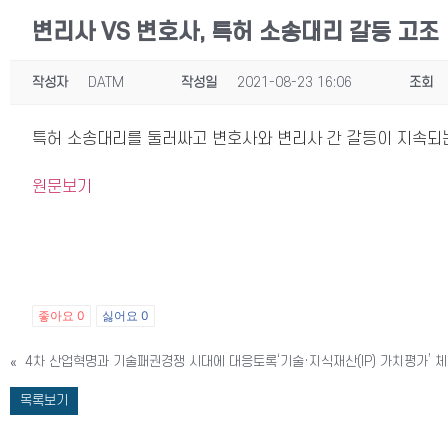
변리사 VS 변호사, 특허 소송대리 갈등 고조
작성자
DATM
작성일
2021-08-23 16:06
조회
특허 소송대리를 둘러싸고 변호사와 변리사 간 갈등이 지속되는
원문보기
좋아요
0
싫어요
0
«
4차 산업혁명과 기술패권경쟁 시대에 대응토록‘기술·지식재산(IP) 가치평가’ 
목록보기