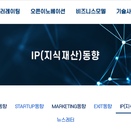
러레이팅
오픈이노베이션
비즈니스모델
기술사
동향
STARTUP동향
MARKETING동향
EXIT동향
IP(
뉴스레터