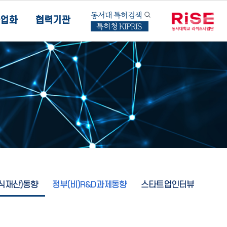
동서대 특허검색
업화
협력기관
특허청 KIPRIS
지식재산)동향
정부(비)R&D과제동향
스타트업인터뷰