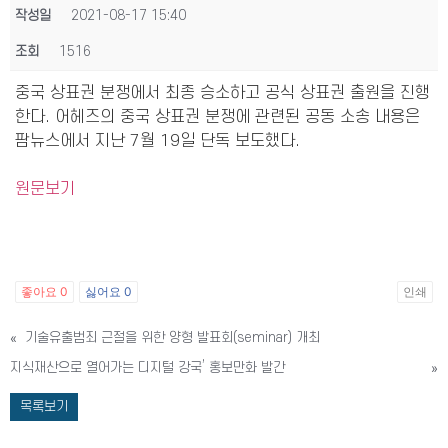
작성일
2021-08-17 15:40
조회
1516
중국 상표권 분쟁에서 최종 승소하고 공식 상표권 출원을 진행
한다. 어헤즈의 중국 상표권 분쟁에 관련된 공동 소송 내용은
팜뉴스에서 지난 7월 19일 단독 보도했다.
원문보기
좋아요
0
싫어요
0
인쇄
«
기술유출범죄 근절을 위한 양형 발표회(seminar) 개최
지식재산으로 열어가는 디지털 강국’ 홍보만화 발간
»
목록보기