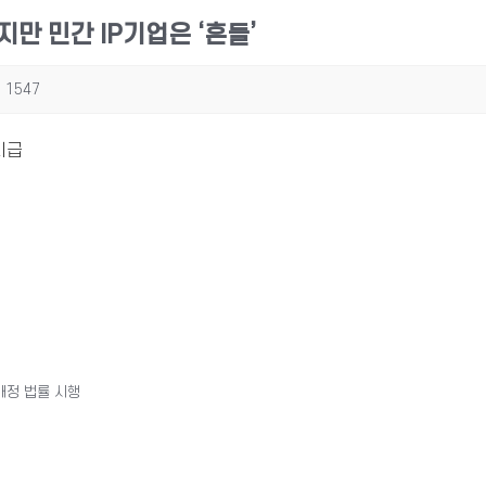
하지만 민간 IP기업은 ‘흔들’
1547
시급
개정 법률 시행