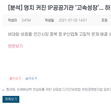
[분석] 덩치 커진 IP공공기관 ‘고속성장’... 
작성자
DATM
작성일
2021-07-02 14:51
조회
비대화·비효율·민간시장 중복 등 IP산업계 고질적 문제 해결 
원문보기
좋아요
0
싫어요
0
«
특허청, 손해배상액 현실화를 위한 상표법·디자인보호법·부정경쟁방지법 일부
목록보기