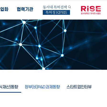
동서대 특허검색
업화
협력기관
특허청 KIPRIS
지식재산)동향
정부(비)R&D과제동향
스타트업인터뷰