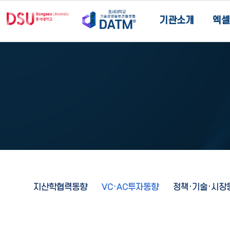
기관소개
엑셀
지산학협력동향
VC·AC투자동향
정책·기술·시장