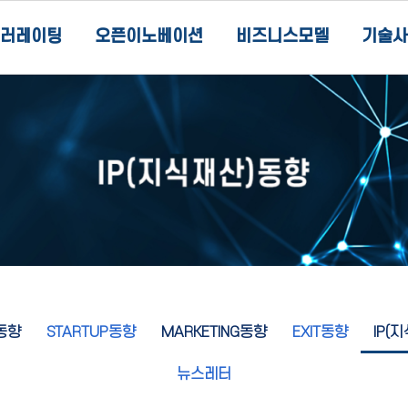
러레이팅
오픈이노베이션
비즈니스모델
기술사
동향
STARTUP동향
MARKETING동향
EXIT동향
IP(
뉴스레터