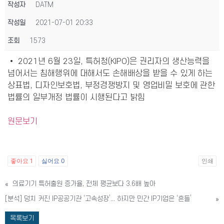
작성자
DATM
작성일
2021-07-01 20:33
조회
1573
• 2021년 6월 23일, 특허청(KIPO)은 권리자의 생산능력을
넘어서는 침해행위에 대해서도 손해배상을 받을 수 있게 하는
상표법, 디자인보호법, 부정경쟁방지 및 영업비밀 보호에 관한
법률의 일부개정 법률이 시행된다고 밝힘
원문보기
좋아요
1
싫어요
0
인쇄
«
의료기기 특허출원 증가율, 전체 평균보다 3.6배 높아
[분석] 덩치 커진 IP공공기관 ‘고속성장’... 하지만 민간 IP기업은 ‘흔들’
»
목록보기