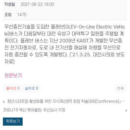
작성일
2021-06-22 16:00
조회
1475
무선충전기술을 도입한 올레브(OLEV-On-Line Electric Vehic
le)버스가 다음달부터 대전 유성구 대덕특구 일원을 주행할 계
획이다. 올레브 버스는 지난 2009년 KAIST가 개발한 무선충
전 전기자동차로, 도로 내 전기선을 매설해 차량을 무선으로
자동 충전할 수 있도록 개발됐다. (‘21.3.25. 대전시의회 보도
자료)
원문보기
좋아요
0
싫어요
0
인쇄
«
청년스타트업 활성화를 위한 지식재산(IP) 창업 학술대회(Conference)」개최
코로나19 백신 특허출원, 우선심사 지정
»
목록보기