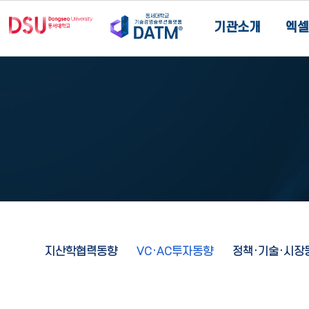
기관소개
엑셀
지산학협력동향
VC·AC투자동향
정책·기술·시장