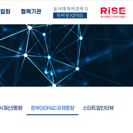
동서대 특허검색
업화
협력기관
특허청 KIPRIS
지식재산)동향
정부(비)R&D과제동향
스타트업인터뷰