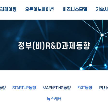
러레이팅
오픈이노베이션
비즈니스모델
기술사
동향
STARTUP동향
MARKETING동향
EXIT동향
IP(
뉴스레터