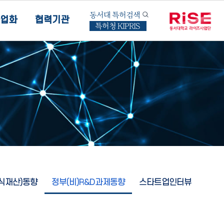
동서대 특허검색
업화
협력기관
특허청 KIPRIS
지식재산)동향
정부(비)R&D과제동향
스타트업인터뷰