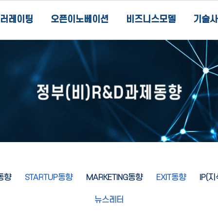
러레이팅
오픈이노베이션
비즈니스모델
기술사
동향
STARTUP동향
MARKETING동향
EXIT동향
IP(
뉴스레터