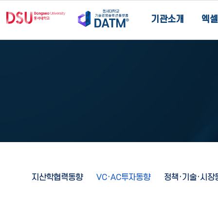
기관소개
엑셀
지산학협력동향
VC·AC투자동향
정책·기술·시장