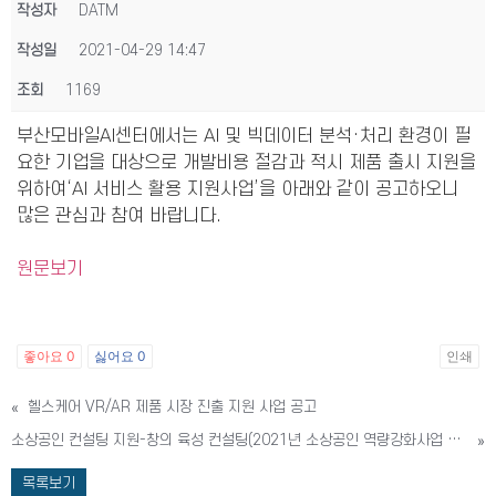
작성자
DATM
작성일
2021-04-29 14:47
조회
1169
부산모바일AI센터에서는 AI 및 빅데이터 분석·처리 환경이 필
요한 기업을 대상으로 개발비용 절감과 적시 제품 출시 지원을
위하여‘AI 서비스 활용 지원사업’을 아래와 같이 공고하오니
많은 관심과 참여 바랍니다.
원문보기
좋아요
0
싫어요
0
인쇄
«
헬스케어 VR/AR 제품 시장 진출 지원 사업 공고
소상공인 컨설팅 지원-창의 육성 컨설팅(2021년 소상공인 역량강화사업 시행 공고)
»
목록보기