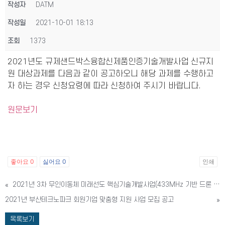
작성자
DATM
작성일
2021-10-01 18:13
조회
1373
2021년도 규제샌드박스융합신제품인증기술개발사업 신규지
원 대상과제를 다음과 같이 공고하오니 해당 과제를 수행하고
자 하는 경우 신청요령에 따라 신청하여 주시기 바랍니다.
원문보기
좋아요
0
싫어요
0
인쇄
«
2021년 3차 무인이동체 미래선도 핵심기술개발사업(433MHz 기반 드론 응용 통신기술 개발 및 실증) 신규과제 공고
2021년 부산테크노파크 회원기업 맞춤형 지원 사업 모집 공고
»
목록보기