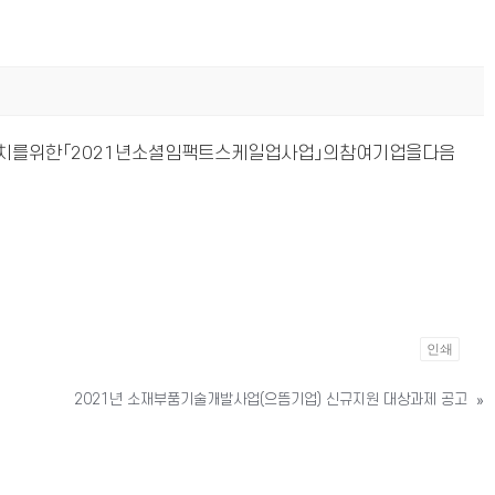
를위한「2021년소셜임팩트스케일업사업」의참여기업을다음
인쇄
2021년 소재부품기술개발사업(으뜸기업) 신규지원 대상과제 공고
»