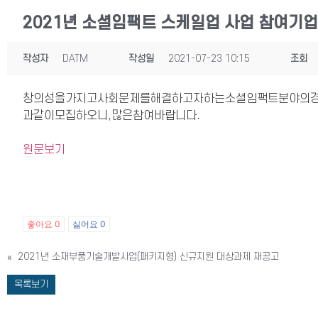
2021년 소셜임팩트 스케일업 사업 참여기업
작성자
DATM
작성일
2021-07-23 10:15
조회
창의성을가지고사회문제를해결하고자하는소셜임팩트분야의경
과같이모집하오니,많은참여바랍니다.
원문보기
좋아요
0
싫어요
0
«
2021년 소재부품기술개발사업(패키지형) 신규지원 대상과제 재공고
목록보기