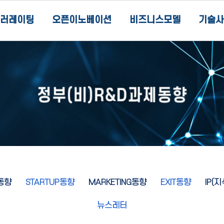
러레이팅
오픈이노베이션
비즈니스모델
기술사
동향
STARTUP동향
MARKETING동향
EXIT동향
IP(
뉴스레터