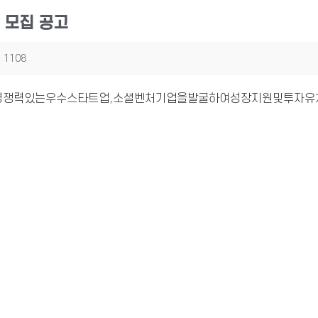
 모집 공고
1108
쟁력있는우수스타트업,소셜벤처기업을발굴하여성장지원및투자유치