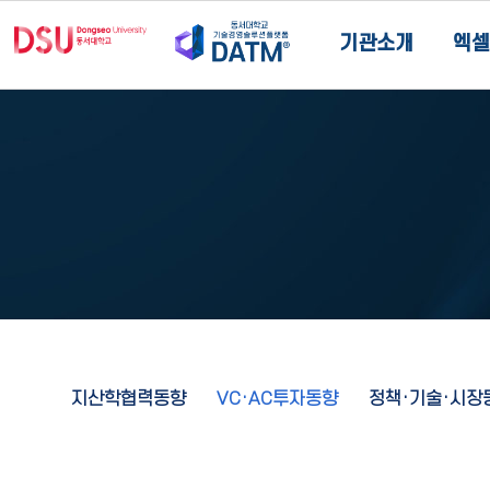
기관소개
엑셀
지산학협력동향
VC·AC투자동향
정책·기술·시장