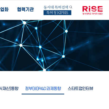
동서대 특허검색
업화
협력기관
특허청 KIPRIS
지식재산)동향
정부(비)R&D과제동향
스타트업인터뷰