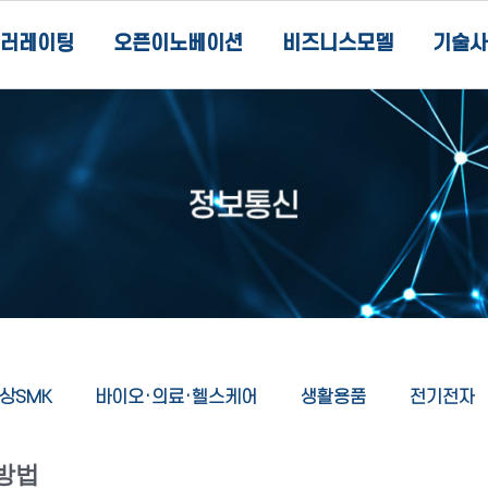
러레이팅
오픈이노베이션
비즈니스모델
기술사
상SMK
바이오·의료·헬스케어
생활용품
전기전자
방법