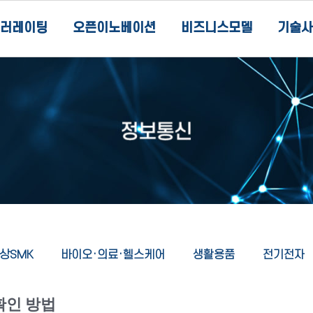
러레이팅
오픈이노베이션
비즈니스모델
기술사
상SMK
바이오·의료·헬스케어
생활용품
전기전자
확인 방법