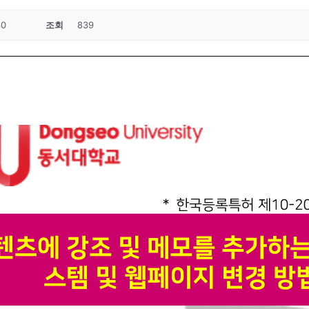
30
조회
839