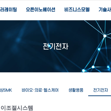
러레이팅
오픈이노베이션
비즈니스모델
기술사
상SMK
바이오·의료·헬스케어
생활용품
전기전자
깊이조절시스템