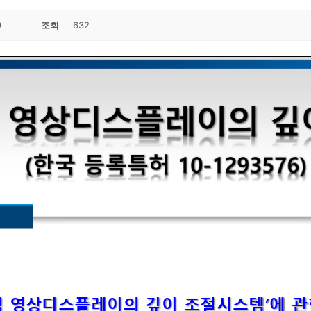
9
조회
632