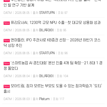
New
인 발 연구 기반 설계
STARTUPN
DATM
|
2026.08.05
|
출처
|
조회 97
퓨리오사AI, 1230억 규모 NPU 수출…첫 대규모 상용화 성과
New
머니투데이
DATM
|
2026.08.05
|
출처
|
조회 95
앤마들린, IPO 주관사로 KB증권 선정… 2028년 하반기 코스
New
닥 상장 추진
STARTUPN
DATM
|
2026.08.05
|
출처
|
조회 96
'스마트농업 AI 경진대회' 본선 진출 4개 팀 확정…21.8대 1 경
New
쟁 뚫었다
머니투데이
DATM
|
2026.08.04
|
출처
|
조회 104
모아드림, 점자 모르는 부모도 도울 수 있는 점자학습기 ‘도티’
New
출시
Platum
DATM
|
2026.08.03
|
출처
|
조회 117