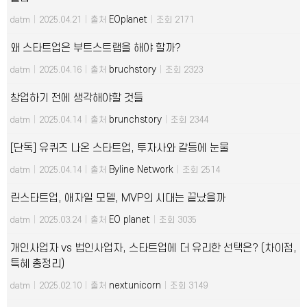
EOplanet
datm
|
2025.04.21
|
출처
|
조회 2171
왜 스타트업은 부트스트랩을 해야 할까?
bruchstory
datm
|
2025.04.16
|
출처
|
조회 2323
창업하기 전에 생각해야할 것들
brunchstory
datm
|
2025.04.14
|
출처
|
조회 2344
[단독] 유퀴즈 나온 스타트업, 투자사와 갈등에 눈물
Byline Network
datm
|
2025.04.14
|
출처
|
조회 2514
린스타트업, 애자일 모델, MVP의 시대는 끝났을까
EO planet
datm
|
2025.03.24
|
출처
|
조회 3035
개인사업자 vs 법인사업자, 스타트업에 더 유리한 선택은? (차이점,
특혜 총정리)
nextunicorn
datm
|
2025.02.10
|
출처
|
조회 3149