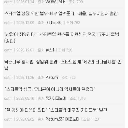
WOW TALE
datm
|
2026.01.14
|
출처
|
조회 790
스타트업 성장 위한 법무·세무 알려준다…세움, 실무지침서 출간
머니투데이
datm
|
2025.12.09
|
출처
|
조회 763
"창업이 쉬워진다"…스타트업 원스톱 지원센터 전국 17곳서 출범
(종합)
뉴스1
datm
|
2025.12.01
|
출처
|
조회 726
닥터나우 방지법’ 상임위 통과…스타트업계 ‘제2의 타다금지법’ 반
발
Platum
datm
|
2025.11.25
|
출처
|
조회 720
“스타트업 성공, 유니콘이 아니라 엑시트에 달렸다”
중기이코노미
datm
|
2025.09.16
|
출처
|
조회 1316
“잘 망해야 다음이 있다” ‘스타트업 마무리 가이드북’ 발간
Platum,중기이코노미
datm
|
2025.09.02
|
출처
|
조회 1128