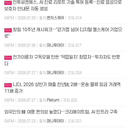
인투씨엔에스, AI 진료 리포트 기술 특허 등록…진료 음성으로
New
보호자 안내문 자동 생성
벤처스퀘어
DATM
|
2026.07.29
|
출처
|
조회 214
창립 10주년 캐시워크…"걷기앱 넘어 디지털 헬스케어 기업으
New
로"
머니투데이
DATM
|
2026.07.28
|
출처
|
조회 217
전기이륜차 구독모델 만든 '덕업일치' 창업자…투자자도 반했
New
다
머니투데이
DATM
|
2026.07.27
|
출처
|
조회 224
니더, 2026 상반기 매출 전년比 2배…운송·물류 임금 거래액
New
11배 증가
Platum
DATM
|
2026.07.27
|
출처
|
조회 222
외국인의 韓 여행 편의성 높였다…크리에이트립, AI 인프라 구축
머니투데이
DATM
|
2026.07.23
|
출처
|
조회 221