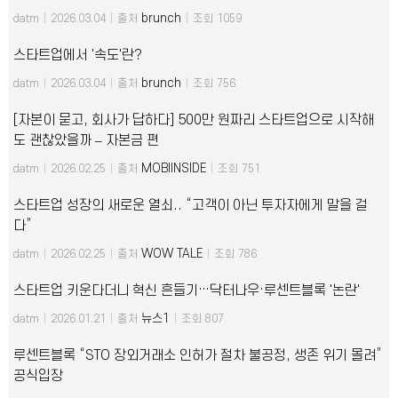
brunch
datm
|
2026.03.04
|
출처
|
조회 1059
스타트업에서 '속도'란?
brunch
datm
|
2026.03.04
|
출처
|
조회 756
[자본이 묻고, 회사가 답하다] 500만 원짜리 스타트업으로 시작해
도 괜찮았을까 – 자본금 편
MOBIINSIDE
datm
|
2026.02.25
|
출처
|
조회 751
스타트업 성장의 새로운 열쇠.. “고객이 아닌 투자자에게 말을 걸
다”
WOW TALE
datm
|
2026.02.25
|
출처
|
조회 786
스타트업 키운다더니 혁신 흔들기…닥터나우·루센트블록 '논란'
뉴스1
datm
|
2026.01.21
|
출처
|
조회 807
루센트블록 “STO 장외거래소 인허가 절차 불공정, 생존 위기 몰려”
공식입장