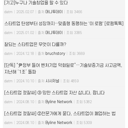
[기고]누구나 기술창업을 할 수 있다
머니투데이
datm
|
2025.02.07
|
출처
|
조회 3466
스타트업 탄생부터 성장까지…맞춤형 동행하는 '이 로펌' [로펌톡톡]
머니투데이
datm
|
2025.01.02
|
출처
|
조회 3385
잘되는 스타트업은 무엇이 다를까?
bruchstory
datm
|
2024.12.18
|
출처
|
조회 3669
[단독] “尹정부 들어 벤처기업 악화일로”…기술보증기금 사고금액,
지난해 ‘1조’ 돌파
시사저널
datm
|
2024.10.10
|
출처
|
조회 4859
[스타트업 졌잘싸] ③ 망한 스타트업 자산 삽니다, 팝니다
Byline Network
datm
|
2024.08.10
|
출처
|
조회 5382
[스타트업 졌잘싸] ②전문가에게 묻다, 스타트업이 폐업하는 법
Byline Network
datm
|
2024.08.10
|
출처
|
조회 5309