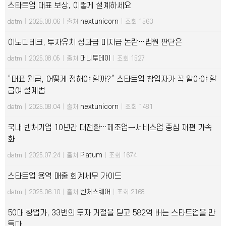
스타트업 대표 보상, 이렇게 설계하세요
nextunicorn
datm
|
2025.08.06
|
출처
|
조회 1563
이노디테크, 투자유치 성과급 미지급 논란…법원 판단은
머니투데이
datm
|
2025.08.05
|
출처
|
조회 1527
“대표 월급, 어떻게 정해야 할까?” 스타트업 창업자가 꼭 알아야 할
급여 설계법
nextunicorn
datm
|
2025.08.04
|
출처
|
조회 1481
국내 벤처기업 10년간 대전환…제조업→서비스업 중심 재편 가속
화
Platum
datm
|
2025.07.24
|
출처
|
조회 1674
스타트업 용역 매출 회계세무 가이드
벤처스퀘어
datm
|
2025.06.10
|
출처
|
조회 2168
50대 창업가, 33번의 투자 거절을 딛고 582억 버는 스타트업을 만
들다