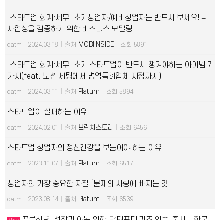
[스타트업 회계·세무] 초기창업자/예비창업자는 반드시 보세요! –
사업성을 검증하기 위한 비즈니스 모델링
MOBIINSIDE
datm
|
2024.03.18
|
출처
|
조회 5891
[스타트업 회계·세무] 초기 스타트업이 반드시 챙겨야하는 아이템 7
가지(feat. 노션 세팅에서 병역특례업체 지정까지)
Platum
datm
|
2024.03.11
|
출처
|
조회 5894
스타트업이 실패하는 이유
브런치스토리
datm
|
2024.02.01
|
출처
|
조회 6456
스타트업 창업자의 정신건강을 보듬어야 하는 이유
Platum
datm
|
2023.11.07
|
출처
|
조회 6517
창업자의 가장 중요한 자질 ‘문제와 사랑에 빠지는 것’
Platum
datm
|
2023.08.14
|
출처
|
조회 6539
푸른청년, 성장기 아동 위한 '닥터포디 키즈 인솔' 출시… 한국