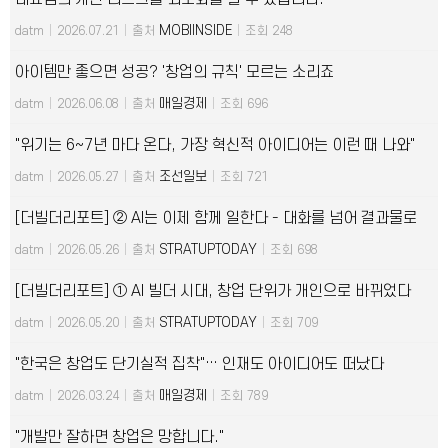
MOBIINSIDE
datm
|
2026.07.21
|
출처
|
조회 248
아이템만 좋으면 성공? '창업의 규칙' 모르는 소리죠
매일경제
datm
|
2026.06.08
|
출처
|
조회 696
"위기는 6~7년 마다 온다, 가장 혁신적 아이디어는 이런 때 나와"
조선일보
datm
|
2026.05.27
|
출처
|
조회 721
[더빌더리포트] ② AI는 이제 함께 일한다 - 대화를 넘어 결과물로
STRATUPTODAY
datm
|
2026.05.26
|
출처
|
조회 698
[더빌더리포트] ① AI 빌더 시대, 창업 단위가 개인으로 바뀌었다
STRATUPTODAY
datm
|
2026.05.20
|
출처
|
조회 709
"한국은 창업도 단기실적 집착"… 인재도 아이디어도 떠났다
매일경제
datm
|
2026.03.24
|
출처
|
조회 789
"개발만 잘하면 창업은 망합니다."