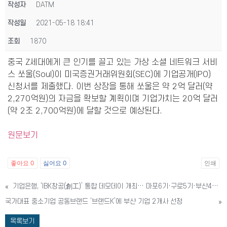
작성자
DATM
작성일
2021-05-18 18:41
조회
1870
중국 Z세대에게 큰 인기를 끌고 있는 가상 소셜 네트워크 서비
스 쏘울(Soul)이 미국증권거래위원회(SEC)에 기업공개(IPO)
신청서를 제출했다. 이번 상장을 통해 쏘울은 약 2억 달러(약
2,270억원)의 자금을 확보할 계획이며 기업가치는 20억 달러
(약 2조 2,700억원)에 달할 것으로 예상된다.
원문보기
좋아요
0
싫어요
0
인쇄
«
기업은행, ‘IBK창공(創工)’ 통합 데모데이 개최… 마포6기·구로5기·부산4기 30개社 피칭
국가대표 중소기업 공동브랜드 ‘브랜드K’에 부산 기업 2개사 선정
»
목록보기