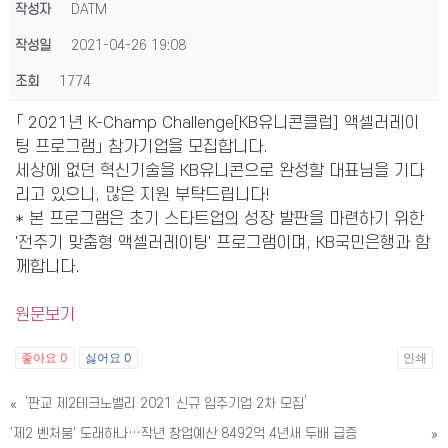
작성자
DATM
작성일
2021-04-26 19:08
조회
1774
「 2021년 K-Champ Challenge[KB유니콘클럽] 액셀러레이
팅 프로그램」 참가기업을 모집합니다.
세상에 없던 혁신기술을 KB유니콘으로 완성할 대표님을 기다
리고 있으니, 많은 지원 부탁드립니다!
* 본 프로그램은 초기 스타트업의 성장 발판을 마련하기 위한
'전주기 맞춤형 액셀러레이팅' 프로그램이며, KB국민은행과 함
께합니다.
원문보기
좋아요
0
싫어요
0
인쇄
«
‘판교 제2테크노밸리 2021 신규 입주기업 2차 모집’
'제2 벤처붐' 도래하나…작년 창업예산 8492억 4년새 두배 급증
»