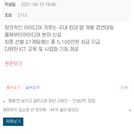
작성일
2021-04-15 18:48
조회
2113
창의적인 아이디어 겨루는 국내 최대 앱 개발 경연대회
올해부터아이디어 분야 신설
최종 선발 27개팀에는 총 5,100만원 상금 지급
다양한 ICT 교육 및 사업화 기회 제공
원문보기
좋아요
0
싫어요
0
인쇄
«
'명예'만 남기고 셀트리온 떠난 서정진…'인생2막' 창업
해외까지 입소문 난 빗자루…44억 쓸어 담았다
»
목록보기